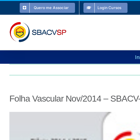
Ir
Quero me Associar
Login Cursos
para
o
conteúdo
In
Folha Vascular Nov/2014 – SBACV
View
Larger
Image