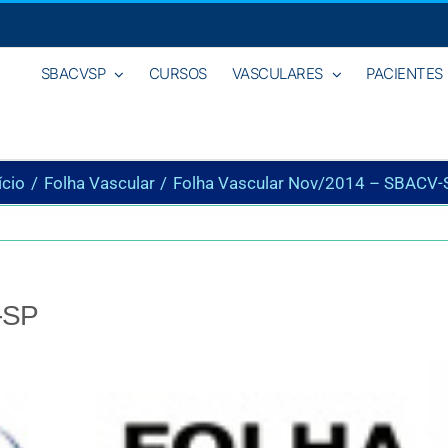
SBACVSP
CURSOS
VASCULARES
PACIENTES
ício
Folha Vascular
Folha Vascular Nov/2014 – SBACV-
-SP