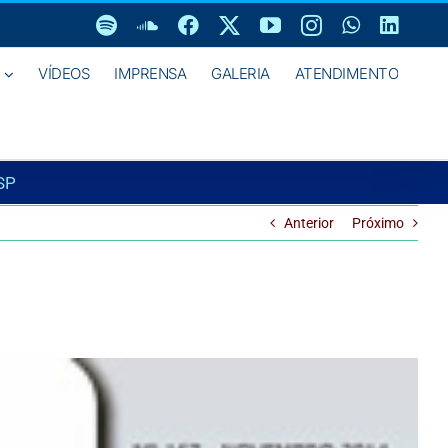
Spotify
SoundCloud
Facebook
X
YouTube
Instagram
WhatsAp
Linke
VÍDEOS
IMPRENSA
GALERIA
ATENDIMENTO
SP
Anterior
Próximo