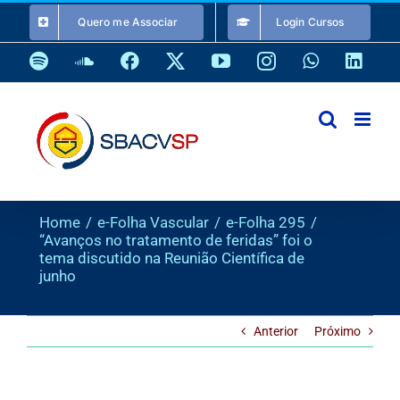
Ir
Quero me Associar
Login Cursos
para
o
Spotify
SoundCloud
Facebook
X
YouTube
Instagram
WhatsApp
Link
conteúdo
Home
e-Folha Vascular
e-Folha 295
“Avanços no tratamento de feridas” foi o
tema discutido na Reunião Científica de
junho
Anterior
Próximo