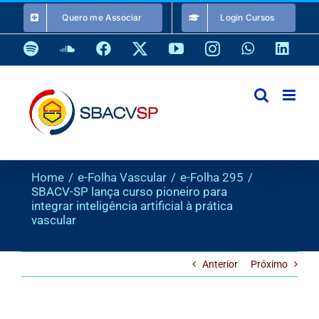
Ir
Quero me Associar
Login Cursos
para
o
Spotify
SoundCloud
Facebook
X
YouTube
Instagram
WhatsApp
Link
conteúdo
Home
e-Folha Vascular
e-Folha 295
SBACV-SP lança curso pioneiro para
integrar inteligência artificial à prática
vascular
Anterior
Próximo