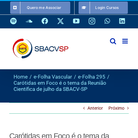
Ir
Quero me Associar
Login Cursos
para
o
Spotify
SoundCloud
Facebook
X
YouTube
Instagram
WhatsApp
Link
conteúdo
Home
e-Folha Vascular
e-Folha 295
Carótidas em Foco é o tema da Reunião
Científica de julho da SBACV-SP
Anterior
Próximo
Carótidas em Foco é o tema da