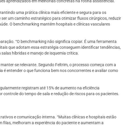
ses aprendizados em melhorias concretas na rotina assistencial.
ntindo uma prática clínica mais eficiente e segura para os
ser um caminho estratégico para otimizar fluxos cirúrgicos, reduzir
 saúde. O benchmarking mantém hospitais e clínicas vasculares
mparação. “O benchmarking não significa copiar. É uma ferramenta
itais que adotam essa estratégia conseguem identificar tendências,
salas híbridas e manejo de isquemia crítica.
a manter-se relevante. Segundo Feltrim, o processo começa com a
eia é entender o que funciona bem nos concorrentes e avaliar como
gularmente registram até 15% de aumento na eficiência
or controle do tempo de sala e redução de riscos para os pacientes.
ativos e comunicação interna. “Muitas clínicas e hospitais estão
 filas, melhoram a experiência do paciente e aumentam a