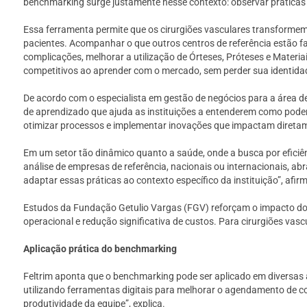
benchmarking surge justamente nesse contexto: observar práticas 
Essa ferramenta permite que os cirurgiões vasculares transformem
pacientes. Acompanhar o que outros centros de referência estão fa
complicações, melhorar a utilização de Órteses, Próteses e Materi
competitivos ao aprender com o mercado, sem perder sua identida
De acordo com o especialista em gestão de negócios para a área d
de aprendizado que ajuda as instituições a entenderem como podem 
otimizar processos e implementar inovações que impactam diretamen
Em um setor tão dinâmico quanto a saúde, onde a busca por eficiê
análise de empresas de referência, nacionais ou internacionais, a
adaptar essas práticas ao contexto específico da instituição”, afir
Estudos da Fundação Getulio Vargas (FGV) reforçam o impacto do
operacional e redução significativa de custos. Para cirurgiões vas
Aplicação prática do benchmarking
Feltrim aponta que o benchmarking pode ser aplicado em diversas á
utilizando ferramentas digitais para melhorar o agendamento de 
produtividade da equipe”, explica.