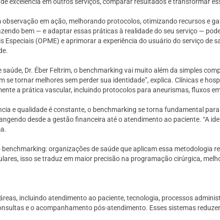
de excelência em outros serviços, comparar resultados e transformar es
 observação em ação, melhorando protocolos, otimizando recursos e gara
zendo bem — e adaptar essas práticas à realidade do seu serviço — pode 
ais Especiais (OPME) e aprimorar a experiência do usuário do serviço de
de.
e saúde, Dr. Éber Feltrim, o benchmarking vai muito além da simples co
se tornar melhores sem perder sua identidade”, explica. Clínicas e hosp
te a prática vascular, incluindo protocolos para aneurismas, fluxos em 
ncia e qualidade é constante, o benchmarking se torna fundamental par
brangendo desde a gestão financeira até o atendimento ao paciente. “A id
ma.
 benchmarking: organizações de saúde que aplicam essa metodologia re
culares, isso se traduz em maior precisão na programação cirúrgica, melh
reas, incluindo atendimento ao paciente, tecnologia, processos administr
consultas e o acompanhamento pós-atendimento. Esses sistemas reduzem