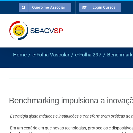
Ir
Quero me Associar
Login Cursos
para
o
conteúdo
Home
e-Folha Vascular
e-Folha 297
Benchmarki
Benchmarking impulsiona a inovaçã
Estratégia ajuda médicos e instituições a transformarem práticas de 
Em um cenário em que novas tecnologias, protocolos e dispositivos