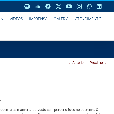
Spotify
SoundCloud
Facebook
X
YouTube
Instagram
WhatsAp
Linke
VÍDEOS
IMPRENSA
GALERIA
ATENDIMENTO
Anterior
Próximo
s
ajudem a se manter atualizado sem perder o foco no paciente. O