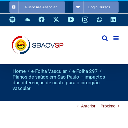
Ir
Quero me Associar
Login Cursos
para
o
Spotify
SoundCloud
Facebook
X
YouTube
Instagram
WhatsApp
Link
conteúdo
Home
e-Folha Vascular
e-Folha 297
Planos de saúde em São Paulo – impactos
das diferenças de custo para o cirurgião
vascular
Anterior
Próximo