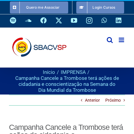
Ir
Quero me Associar
Login Cursos
para
o
Spotify
SoundCloud
Facebook
X
YouTube
Instagram
WhatsApp
Link
conteúdo
Início
IMPRENSA
Campanha Cancele a Trombose terá ações de
cidadania e conscientização na Semana do
Dia Mundial da Trombose
Anterior
Próximo
Campanha Cancele a Trombose terá