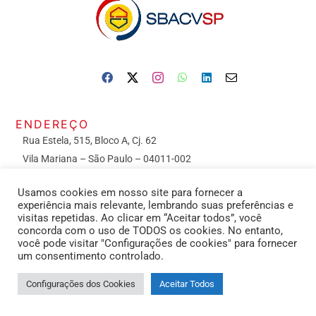
ENDEREÇO
Rua Estela, 515, Bloco A, Cj. 62
Vila Mariana – São Paulo – 04011-002
ATENDIMENTO de 9h às 18h
Usamos cookies em nosso site para fornecer a
experiência mais relevante, lembrando suas preferências e
visitas repetidas. Ao clicar em “Aceitar todos”, você
CONTATOS
concorda com o uso de TODOS os cookies. No entanto,
você pode visitar "Configurações de cookies" para fornecer
Secretaria: (11) 2391-3413
um consentimento controlado.
Configurações dos Cookies
Aceitar Todos