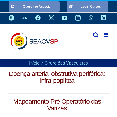
Ir
Quero me Associar
Login Cursos
para
o
Spotify
SoundCloud
Facebook
X
YouTube
Instagram
WhatsApp
Link
conteúdo
Início
Cirurgiões Vasculares
Doença arterial obstrutiva periférica:
Infra-poplítea
Mapeamento Pré Operatório das
Varizes