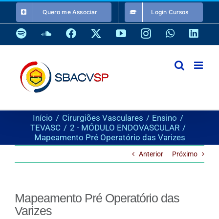
Ir
Quero me Associar
Login Cursos
para
o
Spotify
SoundCloud
Facebook
X
YouTube
Instagram
WhatsApp
Link
conteúdo
Início
Cirurgiões Vasculares
Ensino
TEVASC
2 - MÓDULO ENDOVASCULAR
Mapeamento Pré Operatório das Varizes
Anterior
Próximo
Mapeamento Pré Operatório das
Varizes