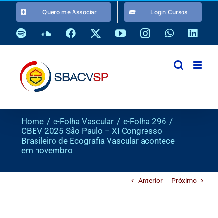
Ir
Quero me Associar
Login Cursos
para
o
Spotify
SoundCloud
Facebook
X
YouTube
Instagram
WhatsApp
Link
conteúdo
Home
e-Folha Vascular
e-Folha 296
CBEV 2025 São Paulo – XI Congresso
Brasileiro de Ecografia Vascular acontece
em novembro
Anterior
Próximo