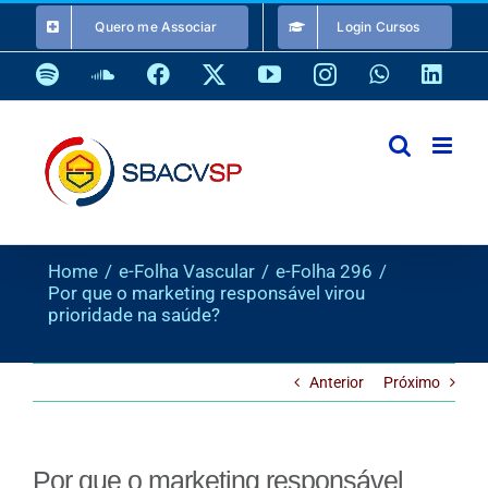
Ir
Quero me Associar
Login Cursos
para
o
Spotify
SoundCloud
Facebook
X
YouTube
Instagram
WhatsApp
Link
conteúdo
Home
e-Folha Vascular
e-Folha 296
Por que o marketing responsável virou
prioridade na saúde?
Anterior
Próximo
Por que o marketing responsável