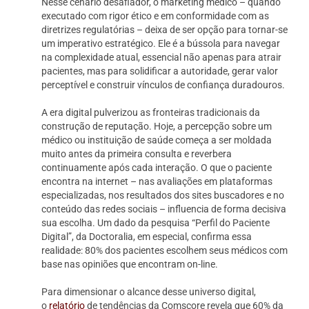
Nesse cenário desafiador, o marketing médico – quando
executado com rigor ético e em conformidade com as
diretrizes regulatórias – deixa de ser opção para tornar-se
um imperativo estratégico. Ele é a bússola para navegar
na complexidade atual, essencial não apenas para atrair
pacientes, mas para solidificar a autoridade, gerar valor
perceptível e construir vínculos de confiança duradouros.
A era digital pulverizou as fronteiras tradicionais da
construção de reputação. Hoje, a percepção sobre um
médico ou instituição de saúde começa a ser moldada
muito antes da primeira consulta e reverbera
continuamente após cada interação. O que o paciente
encontra na internet – nas avaliações em plataformas
especializadas, nos resultados dos sites buscadores e no
conteúdo das redes sociais – influencia de forma decisiva
sua escolha. Um dado da pesquisa “Perfil do Paciente
Digital”, da Doctoralia, em especial, confirma essa
realidade: 80% dos pacientes escolhem seus médicos com
base nas opiniões que encontram on-line.
Para dimensionar o alcance desse universo digital,
o
relatório
de tendências da Comscore revela que 60% da