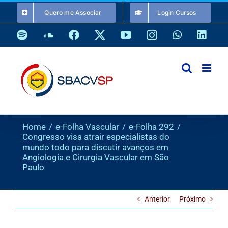
Ir
Quero me Associar
Login Cursos
para
o
Spotify
SoundCloud
Facebook
X
YouTube
Instagram
WhatsApp
Link
conteúdo
Home
e-Folha Vascular
e-Folha 292
Congresso visa atrair especialistas do
mundo todo para discutir avanços em
Angiologia e Cirurgia Vascular em São
Paulo
Anterior
Próximo