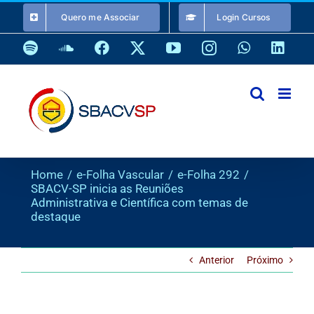
Ir
Quero me Associar
Login Cursos
para
o
Spotify
SoundCloud
Facebook
X
YouTube
Instagram
WhatsApp
Link
conteúdo
Home
e-Folha Vascular
e-Folha 292
SBACV-SP inicia as Reuniões
Administrativa e Científica com temas de
destaque
Anterior
Próximo