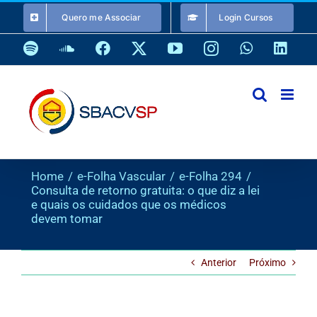
Ir
Quero me Associar
Login Cursos
para
o
Spotify
SoundCloud
Facebook
X
YouTube
Instagram
WhatsApp
Link
conteúdo
Home
e-Folha Vascular
e-Folha 294
Consulta de retorno gratuita: o que diz a lei
e quais os cuidados que os médicos
devem tomar
Anterior
Próximo