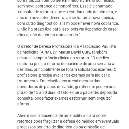
continua, com tempo determinado a critério do médico,
sem nova cobrança de honorários. Essa é a chamada
‘consulta de retorno’, que é a continuidade da primeira, e
não um novo atendimento. Já se for uma nova queixa,
com outro diagnóstico, aí sim pode haver nova cobrança.
E não há prazo fixo para isso, pois vai depender do caso
clínico, não do tempo transcorrido.”
O diretor de Defesa Profissional da Associação Paulista
de Medicina (APM), Dr. Marun David Cury, também
destaca a importância clínica do retorno. “O médico
costuma pedir o retorno do paciente de uma semana a
dez dias, principalmente se foram solicitados exames. O
profissional precisa avaliar os exames para indicar o
tratamento. Em relação aos atendimentos das
operadoras de planos de saúde, geralmente pedem um
prazo de 15 a 30 dias. O fato é que o paciente, depois da
consulta, pode fazer exames e retornar, sem prejuízo”,
afirma.
Além disso, a ausência de uma política clara sobre
retornos pode fragilizar a defesa do médico em eventuais
processos por erro de diagnóstico ou omissão de