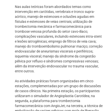
Nas aulas teóricas foram abordados temas como
intervenção em carótidas, vertebrais e tronco supra-
aórtico; manejo de estenoses e oclusões agudas em
fístulas e estenoses de veias centrais; utilização de
trombectomia mecânica e farmacomecânica para
trombose venosa profunda do setor cavo-ilíaco;
complicações vasculares, incluindo estenoses intra-stent
e lesões iatrogênicas; emprego de filtros de veia cava;
manejo do tromboembolismo pulmonar maciço; correção
endovascular de aneurismas viscerais e periféricos;
isquemia visceral; manejo da síndrome da congestão
pélvica por refluxo e síndromes compressivas venosas;
além da intervenção endovascular no trauma vascular,
entre outros.
As atividades práticas foram organizadas em cinco
estações, complementadas por um grupo de discussões
de casos clínicos. Na primeira estação, os participantes
utilizaram o simulador de Angioplastia Carotídea; na
segunda, a plataforma para trombectomia
farmacomecânica com AngioJet; na terceira, a técnica de
embolização de varizes pélvicas com mola de liberação