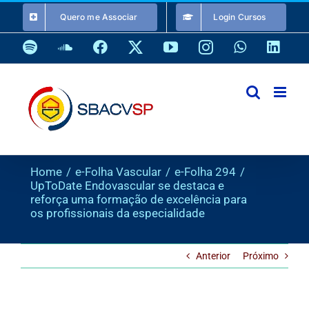
Ir
Quero me Associar
Login Cursos
para
o
Spotify
SoundCloud
Facebook
X
YouTube
Instagram
WhatsApp
Link
conteúdo
Home
e-Folha Vascular
e-Folha 294
UpToDate Endovascular se destaca e
reforça uma formação de excelência para
os profissionais da especialidade
Anterior
Próximo