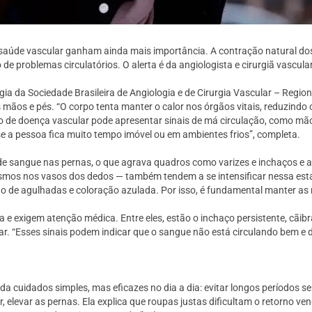
aúde vascular ganham ainda mais importância. A contração natural dos
 problemas circulatórios. O alerta é da angiologista e cirurgiã vascula
ia da Sociedade Brasileira de Angiologia e de Cirurgia Vascular – Regi
ãos e pés. “O corpo tenta manter o calor nos órgãos vitais, reduzindo o
 de doença vascular pode apresentar sinais de má circulação, como mão
 a pessoa fica muito tempo imóvel ou em ambientes frios”, completa.
 de sangue nas pernas, o que agrava quadros como varizes e inchaços 
mos nos vasos dos dedos — também tendem a se intensificar nessa estaç
 de agulhadas e coloração azulada. Por isso, é fundamental manter as 
 e exigem atenção médica. Entre eles, estão o inchaço persistente, cãi
r. “Esses sinais podem indicar que o sangue não está circulando bem e d
da cuidados simples, mas eficazes no dia a dia: evitar longos períodos s
elevar as pernas. Ela explica que roupas justas dificultam o retorno venos