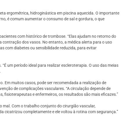
cleta ergométrica, hidroginástica em piscina aquecida. O importante
verno, é comum aumentar o consumo de sal e gordura, o que
acientes com histórico de trombose. “Elas ajudam no retorno do
 contração dos vasos. No entanto, a médica alerta para o uso
s com diabetes ou sensibilidade reduzida, para evitar
“É um período ideal para realizar escleroterapia. O uso das meias
.
no. Em muitos casos, pode ser recomendada a realização de
evenção de complicações vasculares. “A circulação depende de
s, fisioterapeutas e enfermeiros, os resultados são mais eficazes.”
 mal. Com o trabalho conjunto do cirurgião vascular,
ida cicatrizou completamente e ele voltou à rotina com segurança.”