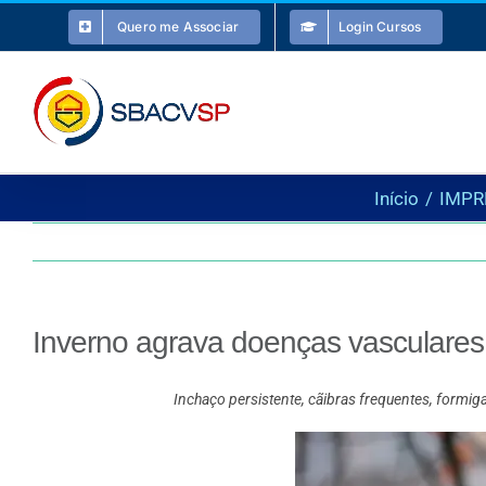
Ir
Quero me Associar
Login Cursos
para
o
conteúdo
Início
IMPR
Inverno agrava doenças vasculares
Inchaço persistente, cãibras frequentes, formiga