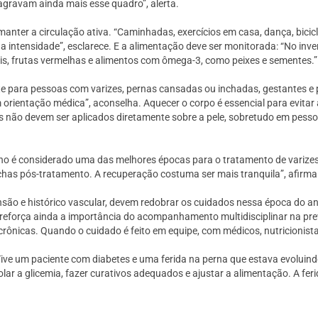
gravam ainda mais esse quadro”, alerta.
 manter a circulação ativa. “Caminhadas, exercícios em casa, dança, bici
a intensidade”, esclarece. E a alimentação deve ser monitorada: “No in
ais, frutas vermelhas e alimentos com ômega-3, como peixes e sementes.”
 para pessoas com varizes, pernas cansadas ou inchadas, gestantes e p
ientação médica”, aconselha. Aquecer o corpo é essencial para evitar a
s não devem ser aplicados diretamente sobre a pele, sobretudo em pessoa
no é considerado uma das melhores épocas para o tratamento de varizes. 
has pós-tratamento. A recuperação costuma ser mais tranquila”, afirma
são e histórico vascular, devem redobrar os cuidados nessa época do a
 reforça ainda a importância do acompanhamento multidisciplinar na pr
 crônicas. Quando o cuidado é feito em equipe, com médicos, nutricionista
ive um paciente com diabetes e uma ferida na perna que estava evoluindo
olar a glicemia, fazer curativos adequados e ajustar a alimentação. A fer