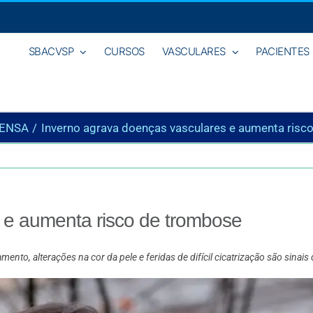
SBACVSP
CURSOS
VASCULARES
PACIENTES
ENSA
Inverno agrava doenças vasculares e aumenta risc
 e aumenta risco de trombose
mento, alterações na cor da pele e feridas de difícil cicatrização são sin