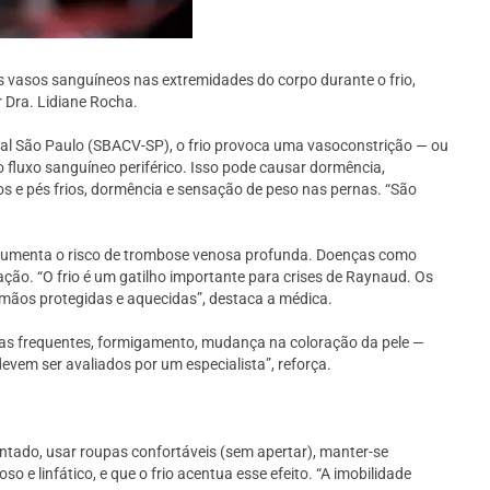
 vasos sanguíneos nas extremidades do corpo durante o frio,
r Dra. Lidiane Rocha.
onal São Paulo (SBACV-SP), o frio provoca uma vasoconstrição — ou
 fluxo sanguíneo periférico. Isso pode causar dormência,
s e pés frios, dormência e sensação de peso nas pernas. “São
e aumenta o risco de trombose venosa profunda. Doenças como
ão. “O frio é um gatilho importante para crises de Raynaud. Os
mãos protegidas e aquecidas”, destaca a médica.
bras frequentes, formigamento, mudança na coloração da pele —
evem ser avaliados por um especialista”, reforça.
entado, usar roupas confortáveis (sem apertar), manter-se
o e linfático, e que o frio acentua esse efeito. “A imobilidade