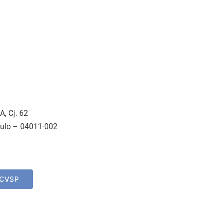
A, Cj. 62
aulo – 04011-002
ACVSP