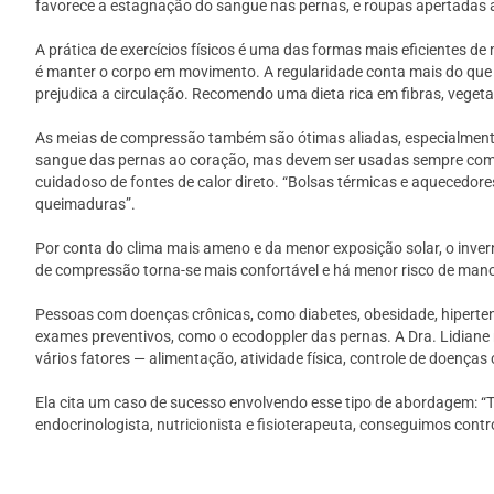
favorece a estagnação do sangue nas pernas, e roupas apertadas a
A prática de exercícios físicos é uma das formas mais eficientes de
é manter o corpo em movimento. A regularidade conta mais do que 
prejudica a circulação. Recomendo uma dieta rica em fibras, veget
As meias de compressão também são ótimas aliadas, especialmente
sangue das pernas ao coração, mas devem ser usadas sempre com or
cuidadoso de fontes de calor direto. “Bolsas térmicas e aquecedore
queimaduras”.
Por conta do clima mais ameno e da menor exposição solar, o inver
de compressão torna-se mais confortável e há menor risco de manc
Pessoas com doenças crônicas, como diabetes, obesidade, hiperten
exames preventivos, como o ecodoppler das pernas. A Dra. Lidiane
vários fatores — alimentação, atividade física, controle de doenças
Ela cita um caso de sucesso envolvendo esse tipo de abordagem: “T
endocrinologista, nutricionista e fisioterapeuta, conseguimos contr