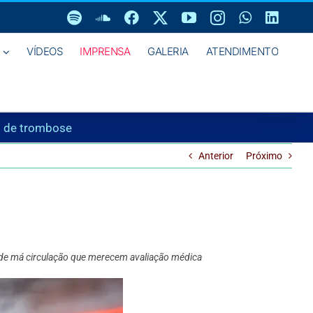
Spotify
SoundCloud
Facebook
X
YouTube
Instagram
WhatsAp
Linke
VÍDEOS
IMPRENSA
GALERIA
ATENDIMENTO
o de trombose
Anterior
Próximo
ais de má circulação que merecem avaliação médica