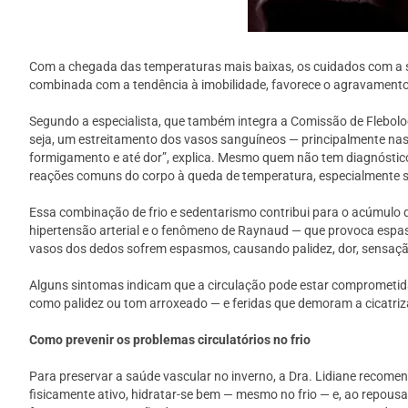
Com a chegada das temperaturas mais baixas, os cuidados com a s
combinada com a tendência à imobilidade, favorece o agravamento de
Segundo a especialista, que também integra a Comissão de Flebolog
seja, um estreitamento dos vasos sanguíneos — principalmente nas m
formigamento e até dor”, explica. Mesmo quem não tem diagnóstico
reações comuns do corpo à queda de temperatura, especialmente se
Essa combinação de frio e sedentarismo contribui para o acúmulo
hipertensão arterial e o fenômeno de Raynaud — que provoca espas
vasos dos dedos sofrem espasmos, causando palidez, dor, sensação
Alguns sintomas indicam que a circulação pode estar comprometida
como palidez ou tom arroxeado — e feridas que demoram a cicatriza
Como prevenir os problemas circulatórios no frio
Para preservar a saúde vascular no inverno, a Dra. Lidiane recomen
fisicamente ativo, hidratar-se bem — mesmo no frio — e, ao repousar, 