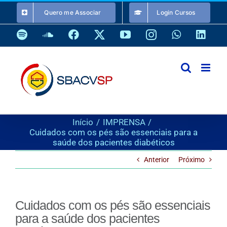
Ir
Quero me Associar
Login Cursos
para
o
Spotify
SoundCloud
Facebook
X
YouTube
Instagram
WhatsApp
Link
conteúdo
Início
IMPRENSA
Cuidados com os pés são essenciais para a
saúde dos pacientes diabéticos
Anterior
Próximo
Cuidados com os pés são essenciais
para a saúde dos pacientes