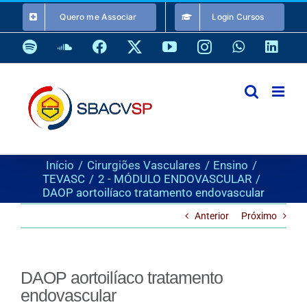
Ir
Quero me Associar
Login Cursos
para
o
Spotify
SoundCloud
Facebook
X
YouTube
Instagram
WhatsApp
Link
conteúdo
Início
Cirurgiões Vasculares
Ensino
TEVASC
2 - MÓDULO ENDOVASCULAR
DAOP aortoilíaco tratamento endovascular
Anterior
Próximo
DAOP aortoilíaco tratamento
endovascular