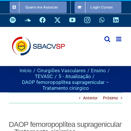
Ir
Quero me Associar
Login Cursos
para
o
Spotify
SoundCloud
Facebook
X
YouTube
Instagram
WhatsApp
Link
conteúdo
Início
Cirurgiões Vasculares
Ensino
TEVASC
5 - Atualização
DAOP femoropoplítea supragenicular –
Tratamento cirúrgico
Anterior
Próximo
DAOP femoropoplítea supragenicular