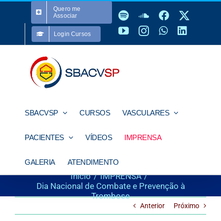
Ir
Quero me
Spotify
SoundCloud
Facebook
X
para
Associar
o
YouTube
Instagram
WhatsApp
LinkedI
conteúdo
Login Cursos
SBACVSP
CURSOS
VASCULARES
PACIENTES
VÍDEOS
IMPRENSA
GALERIA
ATENDIMENTO
Início
IMPRENSA
Dia Nacional de Combate e Prevenção à
Trombose
Anterior
Próximo