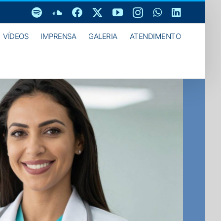
Spotify
SoundCloud
Facebook
X
YouTube
Instagram
WhatsApp
LinkedIn
VÍDEOS
IMPRENSA
GALERIA
ATENDIMENTO