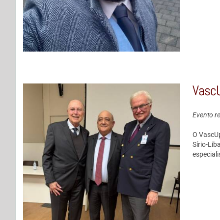
VascU
Evento re
O VascUp
Sírio-Li
especiali