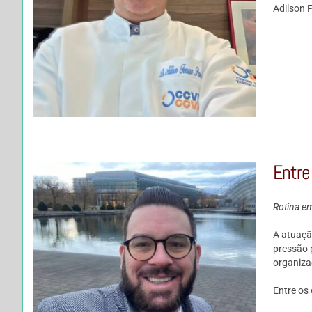
Adilson 
Entre
Rotina em
A atuaçã
pressão 
organizaç
Entre os