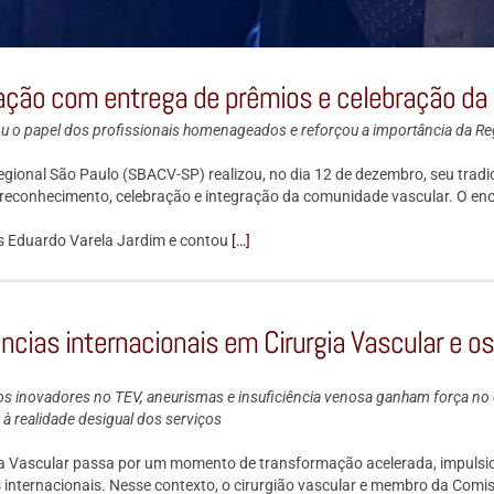
zação com entrega de prêmios e celebração da 
u o papel dos profissionais homenageados e reforçou a importância da Re
Regional São Paulo (SBACV-SP) realizou, no dia 12 de dezembro, seu tradi
econhecimento, celebração e integração da comunidade vascular. O enc
os Eduardo Varela Jardim e contou
[…]
ncias internacionais em Cirurgia Vascular e o
s inovadores no TEV, aneurismas e insuficiência venosa ganham força no e
s à realidade desigual dos serviços
ia Vascular passa por um momento de transformação acelerada, impulsio
es internacionais. Nesse contexto, o cirurgião vascular e membro da C