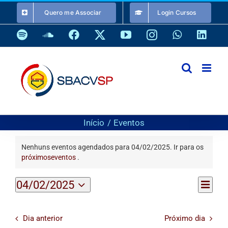
Ir
Quero me Associar
Login Cursos
para
o
Spotify
SoundCloud
Facebook
X
YouTube
Instagram
WhatsApp
Link
conteúdo
Início
Eventos
Eventos
Nenhuns eventos agendados para 04/02/2025. Ir para os
for
Notice
próximoseventos
.
04/02/2025
Nave
04/02/2025
Nave
Dia
do
Selecione
visua
de
a
Even
visuai
data.
Dia anterior
Próximo dia