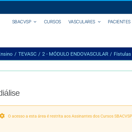
SBACVSP
CURSOS
VASCULARES
PACIENTES
Ensino
TEVASC
2 - MÓDULO ENDOVASCULAR
Fístulas
iálise
O acesso a esta área é restrita aos Assinantes dos Cursos SBACVSP