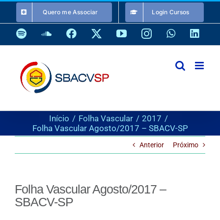
Ir
Quero me Associar
Login Cursos
para
o
Spotify
SoundCloud
Facebook
X
YouTube
Instagram
WhatsApp
Link
conteúdo
Início
Folha Vascular
2017
Folha Vascular Agosto/2017 – SBACV-SP
Anterior
Próximo
Folha Vascular Agosto/2017 –
SBACV-SP