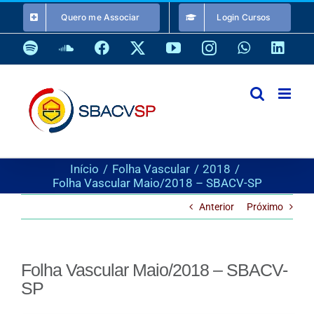
Ir
Quero me Associar
Login Cursos
para
o
Spotify
SoundCloud
Facebook
X
YouTube
Instagram
WhatsApp
Link
conteúdo
Início
Folha Vascular
2018
Folha Vascular Maio/2018 – SBACV-SP
Anterior
Próximo
Folha Vascular Maio/2018 – SBACV-
SP