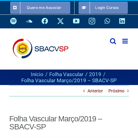
Ir
Quero me Associar
Login Cursos
para
o
Spotify
SoundCloud
Facebook
X
YouTube
Instagram
WhatsApp
Link
conteúdo
Início
Folha Vascular
2019
Folha Vascular Março/2019 – SBACV-SP
Anterior
Próximo
Folha Vascular Março/2019 –
SBACV-SP