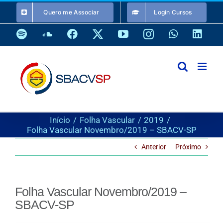
Ir
Quero me Associar
Login Cursos
para
o
Spotify
SoundCloud
Facebook
X
YouTube
Instagram
WhatsApp
Link
conteúdo
Início
Folha Vascular
2019
Folha Vascular Novembro/2019 – SBACV-SP
Anterior
Próximo
Folha Vascular Novembro/2019 –
SBACV-SP