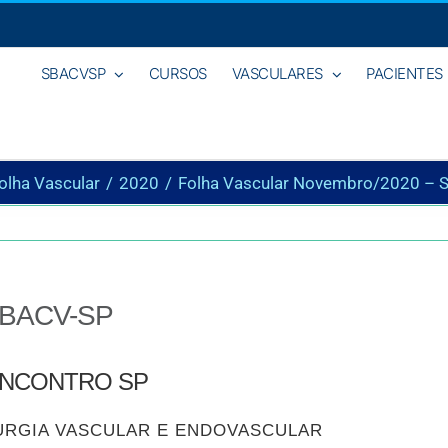
SBACVSP
CURSOS
VASCULARES
PACIENTES
olha Vascular
2020
Folha Vascular Novembro/2020 –
 SBACV-SP
 ENCONTRO SP
URGIA VASCULAR E ENDOVASCULAR