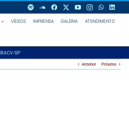
Spotify
SoundCloud
Facebook
X
YouTube
Instagram
WhatsAp
Linke
VÍDEOS
IMPRENSA
GALERIA
ATENDIMENTO
 SBACV-SP
Anterior
Próximo