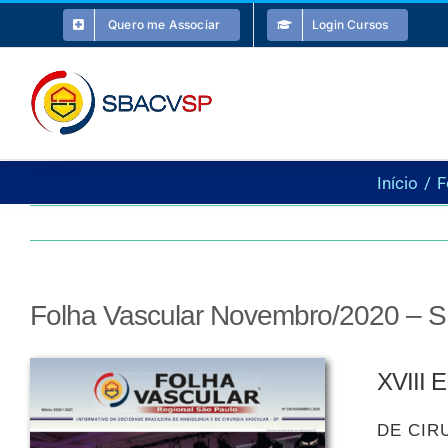
Ir
Quero me Associar
Login Cursos
para
o
conteúdo
Início
F
Folha Vascular Novembro/2020 –
XVIII
DE CIR