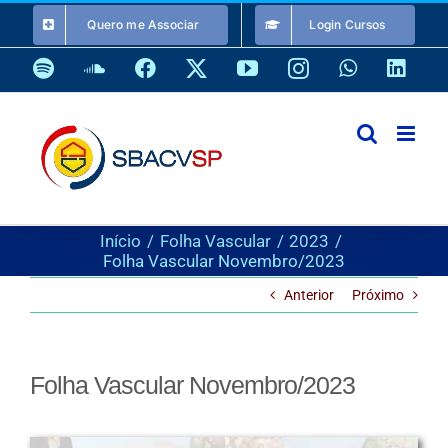
Ir
Quero me Associar
Login Cursos
para
o
Spotify
SoundCloud
Facebook
X
YouTube
Instagram
WhatsApp
Link
conteúdo
Início
Folha Vascular
2023
Folha Vascular Novembro/2023
Anterior
Próximo
Folha Vascular Novembro/2023