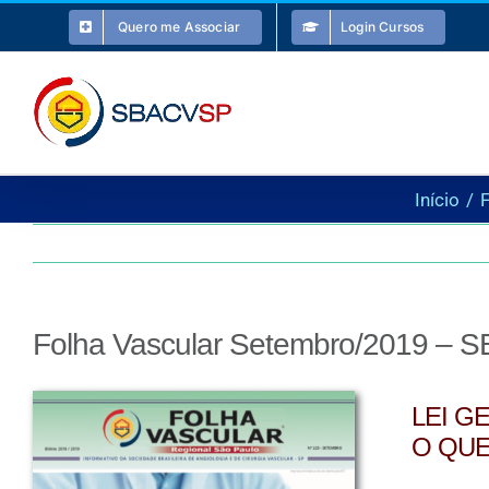
Ir
Quero me Associar
Login Cursos
para
o
conteúdo
Início
F
Folha Vascular Setembro/2019 – 
LEI G
O QUE