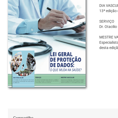
DIA VASCU
13ª ediçã
SERVIÇO
Dr. Otacili
MESTRE V
Especialist
desta ediça
Compartilhe