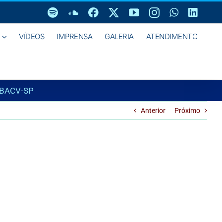
Spotify
SoundCloud
Facebook
X
YouTube
Instagram
WhatsAp
Linke
VÍDEOS
IMPRENSA
GALERIA
ATENDIMENTO
SBACV-SP
Anterior
Próximo