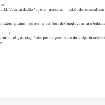
LAR
o do Dia Vascular de São Paulo tem grande contribuição dos especialist
o de Camargo Júnior descreve a residência de Cirurgia Vascular e Endovas
ASCULAR
a em Radiologia e Diagnóstico por Imagem e titular do Colégio Brasileir
̃o