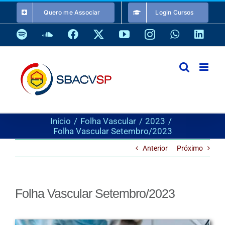
Ir
Quero me Associar
Login Cursos
para
o
Spotify
SoundCloud
Facebook
X
YouTube
Instagram
WhatsApp
Link
conteúdo
Início
Folha Vascular
2023
Folha Vascular Setembro/2023
Anterior
Próximo
Folha Vascular Setembro/2023