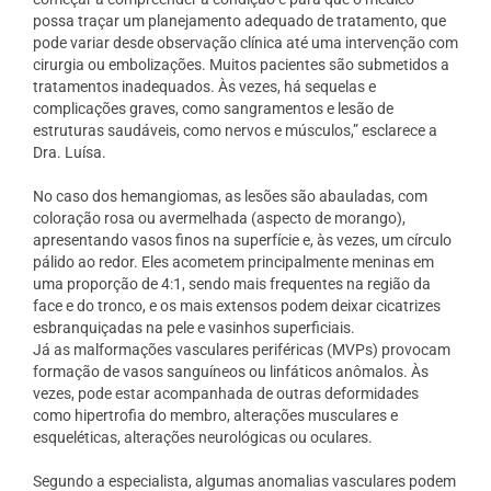
possa traçar um planejamento adequado de tratamento, que
pode variar desde observação clínica até uma intervenção com
cirurgia ou embolizações. Muitos pacientes são submetidos a
tratamentos inadequados. Às vezes, há sequelas e
complicações graves, como sangramentos e lesão de
estruturas saudáveis, como nervos e músculos,” esclarece a
Dra. Luísa.
No caso dos hemangiomas, as lesões são abauladas, com
coloração rosa ou avermelhada (aspecto de morango),
apresentando vasos finos na superfície e, às vezes, um círculo
pálido ao redor. Eles acometem principalmente meninas em
uma proporção de 4:1, sendo mais frequentes na região da
face e do tronco, e os mais extensos podem deixar cicatrizes
esbranquiçadas na pele e vasinhos superficiais.
Já as malformações vasculares periféricas (MVPs) provocam
formação de vasos sanguíneos ou linfáticos anômalos. Às
vezes, pode estar acompanhada de outras deformidades
como hipertrofia do membro, alterações musculares e
esqueléticas, alterações neurológicas ou oculares.
Segundo a especialista, algumas anomalias vasculares podem