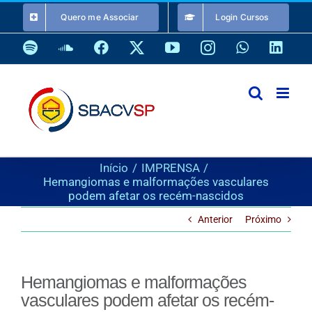
Ir
Quero me Associar
Login Cursos
para
o
Spotify
SoundCloud
Facebook
X
YouTube
Instagram
WhatsApp
Link
conteúdo
Início
IMPRENSA
Hemangiomas e malformações vasculares
podem afetar os recém-nascidos
Anterior
Próximo
Hemangiomas e malformações
vasculares podem afetar os recém-