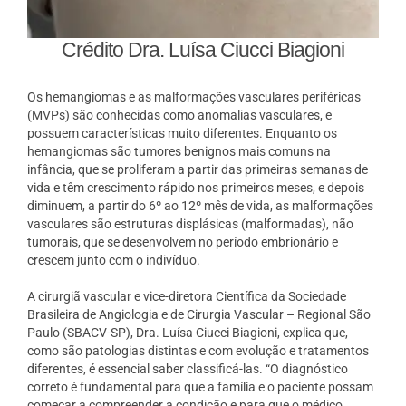
Crédito Dra. Luísa Ciucci Biagioni
Os hemangiomas e as malformações vasculares periféricas
(MVPs) são conhecidas como anomalias vasculares, e
possuem características muito diferentes. Enquanto os
hemangiomas são tumores benignos mais comuns na
infância, que se proliferam a partir das primeiras semanas de
vida e têm crescimento rápido nos primeiros meses, e depois
diminuem, a partir do 6º ao 12º mês de vida, as malformações
vasculares são estruturas displásicas (malformadas), não
tumorais, que se desenvolvem no período embrionário e
crescem junto com o indivíduo.
A cirurgiã vascular e vice-diretora Científica da Sociedade
Brasileira de Angiologia e de Cirurgia Vascular – Regional São
Paulo (SBACV-SP), Dra. Luísa Ciucci Biagioni, explica que,
como são patologias distintas e com evolução e tratamentos
diferentes, é essencial saber classificá-las. “O diagnóstico
correto é fundamental para que a família e o paciente possam
começar a compreender a condição e para que o médico