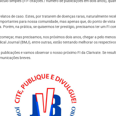
lculo simples (FI= citações / número de publicações em dois anos), qu
relatos de caso. Estes, por tratarem de doenças raras, naturalmente rec
s importantes para nossa comunidade, mas apenas que, do ponto de vista 
ta. Porém, na prática, se quisermos ter prestígio, precisamos ter um FI c
a começar, mas precisamos, nos próximos dois anos, chegar a pelo menos 
dical Journal (BMJ), entre outras, estão tentando melhorar os respectivo
publicações e vamos observar o nosso próximo FI da Clarivate. Se resul
omunicações breves.