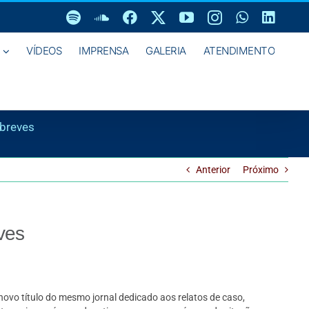
Spotify
SoundCloud
Facebook
X
YouTube
Instagram
WhatsAp
Linke
VÍDEOS
IMPRENSA
GALERIA
ATENDIMENTO
 breves
Anterior
Próximo
ves
 novo título do mesmo jornal dedicado aos relatos de caso,