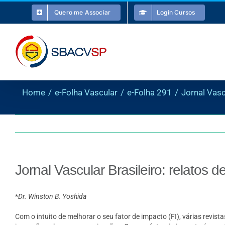
Ir
Quero me Associar
Login Cursos
para
o
conteúdo
Home
e-Folha Vascular
e-Folha 291
Jornal Vasc
Jornal Vascular Brasileiro: relatos
*
Dr. Winston B. Yoshida
Com o intuito de melhorar o seu fator de impacto (FI), várias revis