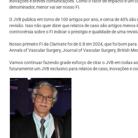
inovações e breves comunicações. Como o fator de impacto é um cá
denominador, menor vai ser nosso FI.
O JVB publica em torno de 100 artigos por ano, e cerca de 40% são 
revisão. Isso não quer dizer que relatos de caso são artigos meno
controvérsia sobre o FI indicar o prestígio e qualidade de uma revis
Nosso primeiro FI da Clarivate foi de 0.8 em 2024, que foi bom par
Annals of Vascular Surgery, Journal of Vascular Surgery, British Me
Vamos continuar fazendo grade esforço de citar o JVB em todas as 
futuramente um JVB exclusivo para relatos de caso, inovações e c