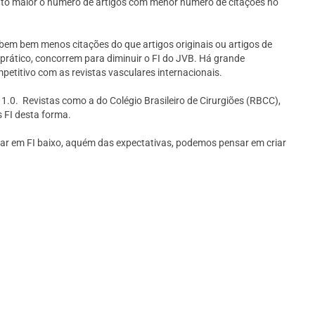
anto maior o número de artigos com menor número de citações no
ebem bem menos citações do que artigos originais ou artigos de
prático, concorrem para diminuir o FI do JVB. Há grande
ompetitivo com as revistas vasculares internacionais.
1.0. Revistas como a do Colégio Brasileiro de Cirurgiões (RBCC),
s FI desta forma.
tar em FI baixo, aquém das expectativas, podemos pensar em criar