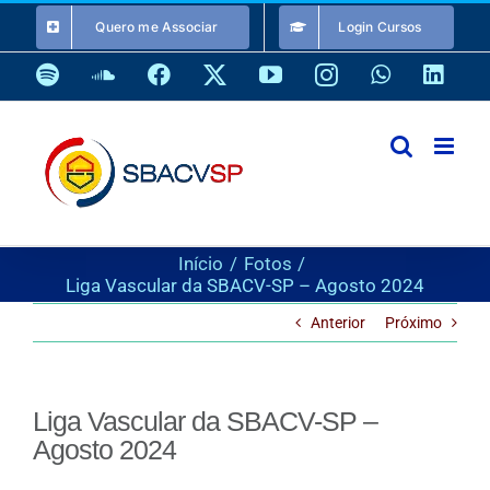
Ir
Quero me Associar
Login Cursos
para
o
Spotify
SoundCloud
Facebook
X
YouTube
Instagram
WhatsApp
Link
conteúdo
Início
Fotos
Liga Vascular da SBACV-SP – Agosto 2024
Anterior
Próximo
Liga Vascular da SBACV-SP –
Agosto 2024