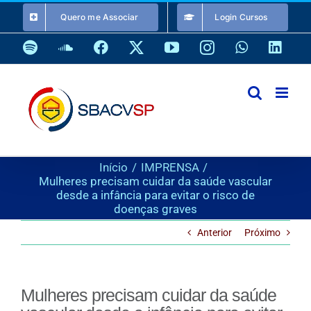
Ir
Quero me Associar
Login Cursos
para
o
Spotify
SoundCloud
Facebook
X
YouTube
Instagram
WhatsApp
Link
conteúdo
Início
IMPRENSA
Mulheres precisam cuidar da saúde vascular
desde a infância para evitar o risco de
doenças graves
Anterior
Próximo
Mulheres precisam cuidar da saúde