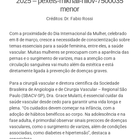
2025 – pexels-mikhail-nilov-7500035
menor
Créditos: Dr. Fabio Rossi
Com a proximidade do Dia Internacional da Mulher, celebrado
em 8 de março, cresce a necessidade de conscientização sobre
temas essenciais para a saúde feminina, entre eles, a saúde
vascular. Muitas mulheres se preocupam com a aparência das
pernas e o surgimento de varizes, mas a atenção com a
circulação sanguínea vai muito além da estética e está
diretamente ligada à prevenção de doenças graves.
Para a cirurgiã vascular e diretora científica da Sociedade
Brasileira de Angiologia e de Cirurgia Vascular – Regional São
Paulo (SBACV-SP), Dra. Grace Mulatti, é essencial cuidar da
saúde vascular desde cedo para garantir uma vida longa e
plena. “Os cuidados devem começar na infância, com a
adoção de hábitos benéficos ao corpo. Na adolescência e na
fase adulta, é primordial observar sinais precoces de doenças
vasculares, como o surgimento de varizes, além de condições
associadas, como diabetes e hipertensão”, destaca a
especialista.