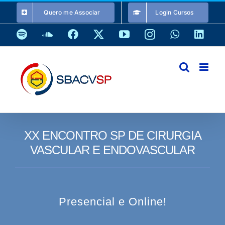
Ir
Quero me Associar
Login Cursos
para
o
Spotify
SoundCloud
Facebook
X
YouTube
Instagram
WhatsApp
Link
conteúdo
XX ENCONTRO SP DE CIRURGIA
VASCULAR E ENDOVASCULAR
Presencial e Online!