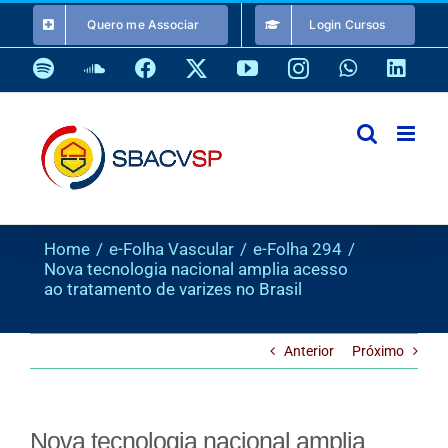
Ir
Quero me Associar
Login Cursos
para
o
Spotify
SoundCloud
Facebook
X
YouTube
Instagram
WhatsApp
Link
conteúdo
Home
e-Folha Vascular
e-Folha 294
Nova tecnologia nacional amplia acesso
ao tratamento de varizes no Brasil
Anterior
Próximo
Nova tecnologia nacional amplia