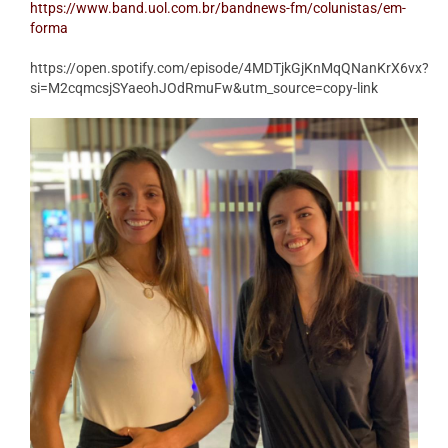
https://www.band.uol.com.br/bandnews-fm/colunistas/em-
forma
https://open.spotify.com/episode/4MDTjkGjKnMqQNanKrX6vx?
si=M2cqmcsjSYaeohJOdRmuFw&utm_source=copy-link