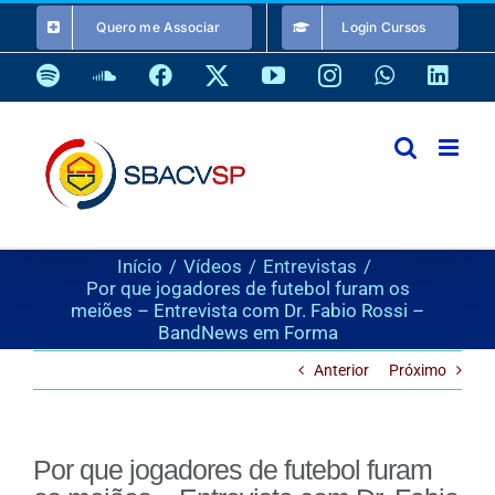
Ir
Quero me Associar
Login Cursos
para
o
Spotify
SoundCloud
Facebook
X
YouTube
Instagram
WhatsApp
Link
conteúdo
Início
Vídeos
Entrevistas
Por que jogadores de futebol furam os
meiões – Entrevista com Dr. Fabio Rossi –
BandNews em Forma
Anterior
Próximo
Por que jogadores de futebol furam