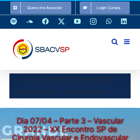
Ir
Quero me Associar
Login Cursos
para
o
Spotify
SoundCloud
Facebook
X
YouTube
Instagram
WhatsApp
Link
conteúdo
CISP
PALESTRANTES
INSCRIÇÕES
PATROCINADORES
AGÊNCIA TURISMO
Dia 07/04 – Parte 3 – Vascular
2022 – XX Encontro SP de
Cirurgia Vascular e Endovascular