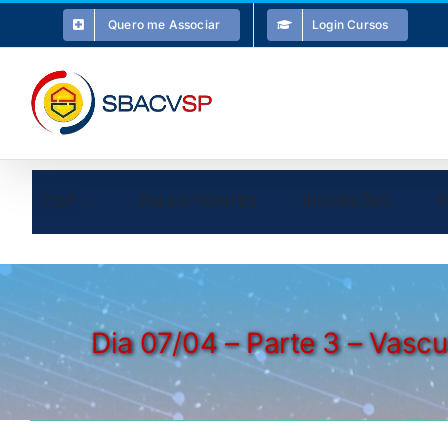
Ir
Quero me Associar
Login Cursos
para
o
conteúdo
CISP
PALESTRANTES
INSCRIÇÕES
P
Dia 07/04 – Parte 3 – Vascu