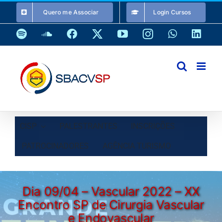
Ir
Quero me Associar
Login Cursos
para
o
Spotify
SoundCloud
Facebook
X
YouTube
Instagram
WhatsApp
Link
conteúdo
CISP
PALESTRANTES
INSCRIÇÕES
PATROCINADORES
AGÊNCIA TURISMO
Dia 09/04 – Vascular 2022 – XX
Encontro SP de Cirurgia Vascular
e Endovascular