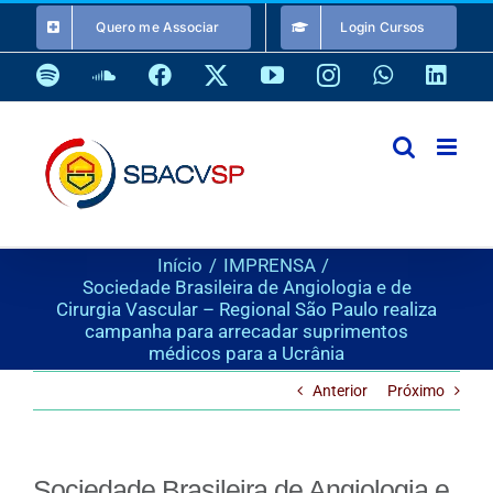
Ir
Quero me Associar
Login Cursos
para
o
Spotify
SoundCloud
Facebook
X
YouTube
Instagram
WhatsApp
Link
conteúdo
Início
IMPRENSA
Sociedade Brasileira de Angiologia e de
Cirurgia Vascular – Regional São Paulo realiza
campanha para arrecadar suprimentos
médicos para a Ucrânia
Anterior
Próximo
Sociedade Brasileira de Angiologia e