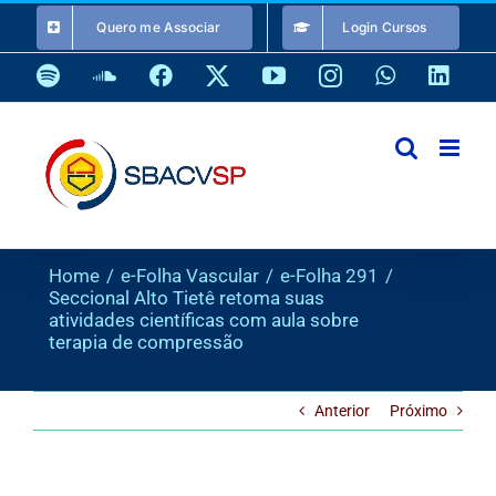
Ir
Quero me Associar
Login Cursos
para
o
Spotify
SoundCloud
Facebook
X
YouTube
Instagram
WhatsApp
Link
conteúdo
Home
e-Folha Vascular
e-Folha 291
Seccional Alto Tietê retoma suas
atividades científicas com aula sobre
terapia de compressão
Anterior
Próximo