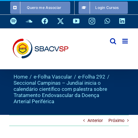
Ir
Quero me Associar
Login Cursos
para
o
Spotify
SoundCloud
Facebook
X
YouTube
Instagram
WhatsApp
Link
conteúdo
Home
e-Folha Vascular
e-Folha 292
Seccional Campinas – Jundiaí inicia o
calendário científico com palestra sobre
Tratamento Endovascular da Doença
Arterial Periférica
Anterior
Próximo