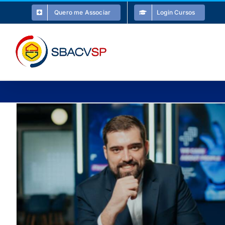
Ir
Quero me Associar
Login Cursos
para
o
conteúdo