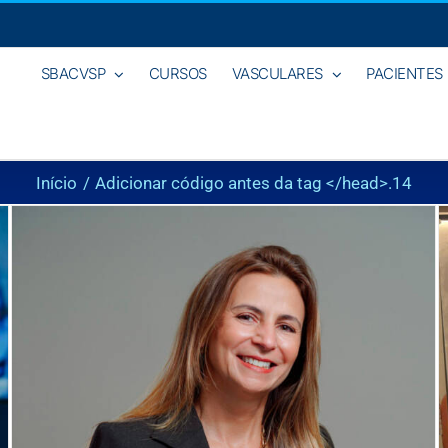
SBACVSP
CURSOS
VASCULARES
PACIENTES
Início
Adicionar código antes da tag </head>.
14