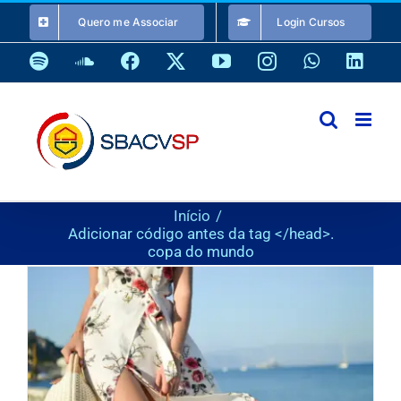
Ir
Quero me Associar
Login Cursos
para
o
Spotify
SoundCloud
Facebook
X
YouTube
Instagram
WhatsApp
Link
conteúdo
Início
Adicionar código antes da tag </head>.
copa do mundo