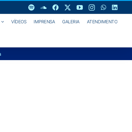
Spotify
SoundCloud
Facebook
X
YouTube
Instagram
WhatsAp
Linke
VÍDEOS
IMPRENSA
GALERIA
ATENDIMENTO
a