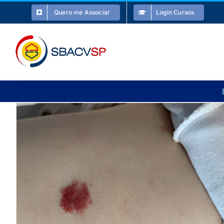
Ir
Quero me Associar
Login Cursos
para
o
conteúdo