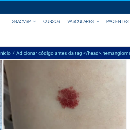
SBACVSP
CURSOS
VASCULARES
PACIENTES
Início
Adicionar código antes da tag </head>.
hemangiom