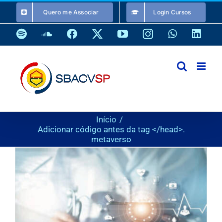
Ir
Quero me Associar
Login Cursos
para
o
Spotify
SoundCloud
Facebook
X
YouTube
Instagram
WhatsApp
Link
conteúdo
Início
Adicionar código antes da tag </head>.
metaverso