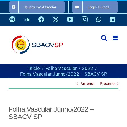
Ir
Quero me Associar
Login Cursos
para
o
Spotify
SoundCloud
Facebook
X
YouTube
Instagram
WhatsApp
Link
conteúdo
Início
Folha Vascular
2022
Folha Vascular Junho/2022 – SBACV-SP
Anterior
Próximo
Folha Vascular Junho/2022 –
SBACV-SP